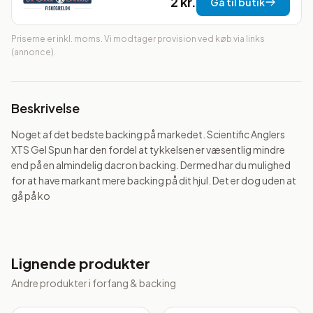
2 kr.
Gå til butik
Priserne er inkl. moms. Vi modtager provision ved køb via links
(annonce).
Beskrivelse
Noget af det bedste backing på markedet. Scientific Anglers 
XTS Gel Spun har den fordel at tykkelsen er væsentlig mindre 
end på en almindelig dacron backing. Dermed har du mulighed 
for at have markant mere backing på dit hjul. Det er dog uden at 
gå på ko
Lignende produkter
Andre produkter i
forfang & backing