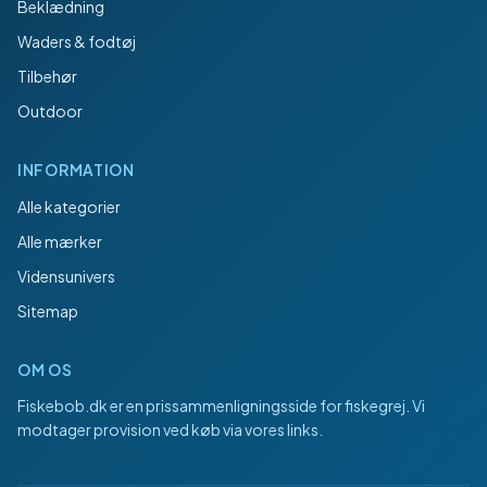
Beklædning
Waders & fodtøj
Tilbehør
Outdoor
INFORMATION
Alle kategorier
Alle mærker
Vidensunivers
Sitemap
OM OS
Fiskebob.dk
er en prissammenligningsside for fiskegrej. Vi
modtager provision ved køb via vores links.