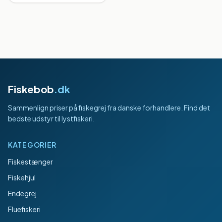
Fiskebob
.dk
Sammenlign priser på fiskegrej fra danske forhandlere. Find det
bedste udstyr til lystfiskeri.
KATEGORIER
Fiskestænger
Fiskehjul
Endegrej
Fluefiskeri