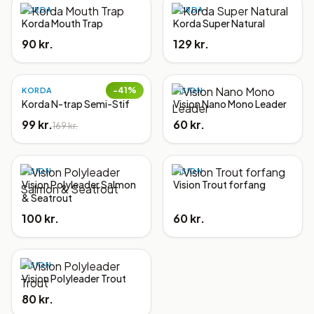
KORDA
KORDA
Korda Mouth Trap
Korda Super Natural
90 kr.
129 kr.
−
41
%
KORDA
VISION
Korda N-trap Semi-Stif
Vision Nano Mono Leader
99 kr.
60 kr.
169 kr.
VISION
VISION
Vision Polyleader Salmon
Vision Trout forfang
& Seatrout
100 kr.
60 kr.
VISION
Vision Polyleader Trout
80 kr.