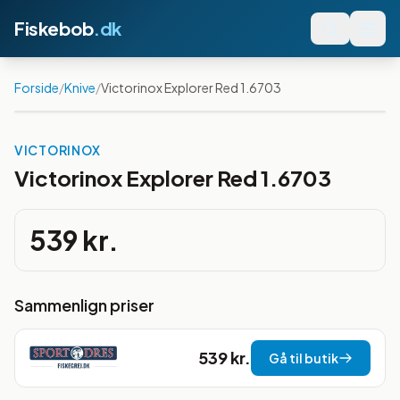
Fiskebob
.dk
Forside
/
Knive
/
Victorinox Explorer Red 1.6703
VICTORINOX
Victorinox Explorer Red 1.6703
539 kr.
Sammenlign priser
539 kr.
Gå til butik