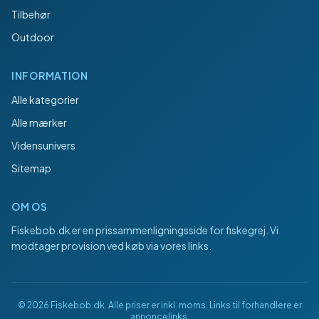
Tilbehør
Outdoor
INFORMATION
Alle kategorier
Alle mærker
Vidensunivers
Sitemap
OM OS
Fiskebob.dk
er en prissammenligningsside for fiskegrej. Vi
modtager provision ved køb via vores links.
©
2026
Fiskebob.dk
. Alle priser er inkl. moms. Links til forhandlere er
annoncelinks.