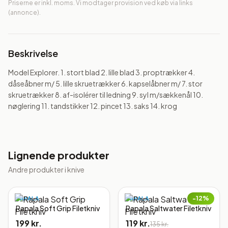
Priserne er inkl. moms. Vi modtager provision ved køb via links
(annonce).
Beskrivelse
Model Explorer. 1. stort blad 2. lille blad 3. proptrækker 4. 
dåseåbner m/ 5. lille skruetrækker 6. kapselåbner m/ 7. stor 
skruetrækker 8. af-isolérer til ledning 9. syl m/sækkenål 10. 
nøglering 11. tandstikker 12. pincet 13. saks 14. krog
Lignende produkter
Andre produkter i
knive
−
12
%
RAPALA
RAPALA
Rapala Soft Grip Filetkniv
Rapala Saltwater Filetkniv
199 kr.
119 kr.
135 kr.